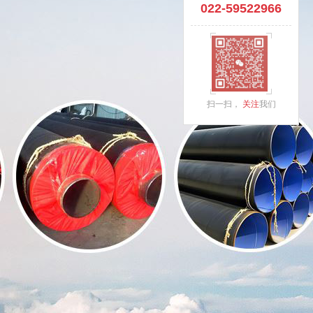
022-59522966
扫一扫，
关注
我们