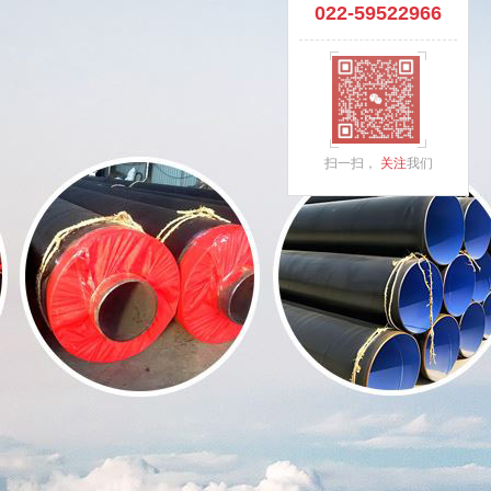
022-59522966
扫一扫，
关注
我们