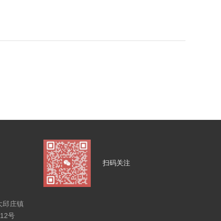
扫码关注
大邱庄镇
12号